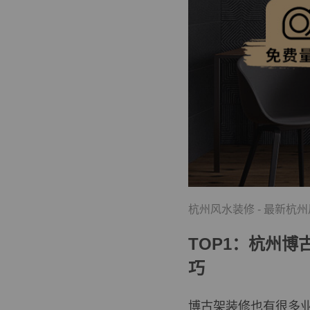
杭州风水装修 - 最新杭州
TOP1：杭州
巧
博古架装修也有很多