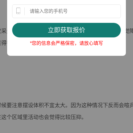
觉采光等很重要，必须要注意会不会对这个空间造成视觉
显得得不偿失，影响家居居住体验了。
*您的信息会严格保密，请放心填写
时候要注意摆设体积不宜太大。因为这种情况下反而会喧
在这个区域里活动也会觉得比较压抑。