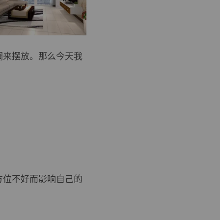
调来摆放。那么今天我
方位不好而影响自己的