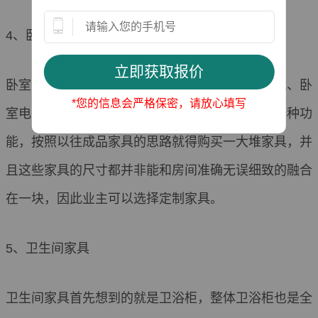
4、卧室家具
卧室家具包括衣柜、床头柜、梳妆台、床、床脚凳、卧
*您的信息会严格保密，请放心填写
室电视柜、书桌台等等。要想在有限的空间实现多种功
能，按照以往成品家具的思路就得购买一大堆家具，并
且这些家具的尺寸都并非能和房间准确无误细致的融合
在一块，因此业主可以选择定制家具。
5、卫生间家具
卫生间家具首先想到的就是卫浴柜，整体卫浴柜也是全